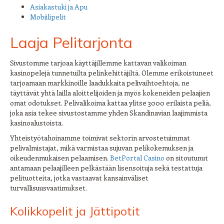
Asiakastuki ja Apu
Mobiilipelit
Laaja Pelitarjonta
Sivustomme tarjoaa käyttäjillemme kattavan valikoiman
kasinopelejä tunnetuilta pelinkehittäjiltä. Olemme erikoistuneet
tarjoamaan markkinoille laadukkaita pelivaihtoehtoja, ne
täyttävät yhtä lailla aloittelijoiden ja myös kokeneiden pelaajien
omat odotukset. Pelivalikoima kattaa ylitse 3000 erilaista peliä,
joka asia tekee sivustostamme yhden Skandinavian laajimmista
kasinoalustoista.
Yhteistyötahoinamme toimivat sektorin arvostetuimmat
pelivalmistajat, mikä varmistaa sujuvan pelikokemuksen ja
oikeudenmukaisen pelaamisen.
BetPortal Casino
on sitoutunut
antamaan pelaajilleen pelkästään lisensoituja sekä testattuja
pelituotteita, jotka vastaavat kansainväliset
turvallisuusvaatimukset.
Kolikkopelit ja Jättipotit