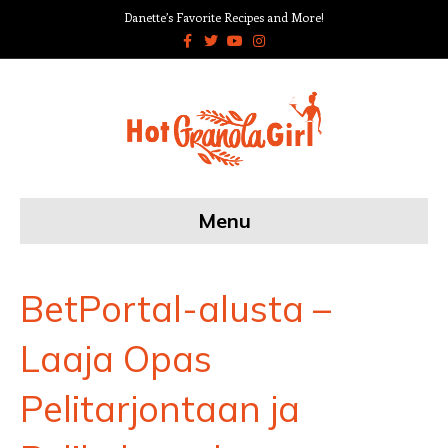
Danette’s Favorite Recipes and More!
F
T
Y
I
a
w
o
n
c
i
u
s
e
t
t
t
b
t
u
a
o
e
b
g
o
r
e
r
k
a
m
Menu
BetPortal-alusta –
Laaja Opas
Pelitarjontaan ja