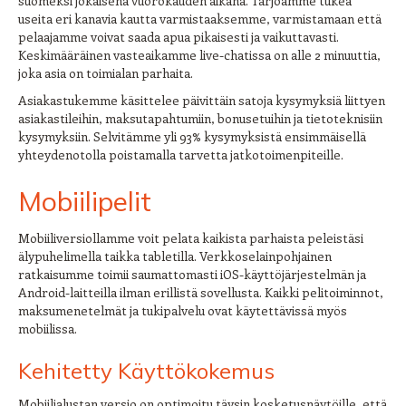
suomeksi jokaisena vuorokauden aikana. Tarjoamme tukea
useita eri kanavia kautta varmistaaksemme, varmistamaan että
pelaajamme voivat saada apua pikaisesti ja vaikuttavasti.
Keskimääräinen vasteaikamme live-chatissa on alle 2 minuuttia,
joka asia on toimialan parhaita.
Asiakastukemme käsittelee päivittäin satoja kysymyksiä liittyen
asiakastileihin, maksutapahtumiin, bonusetuihin ja tietoteknisiin
kysymyksiin. Selvitämme yli 93% kysymyksistä ensimmäisellä
yhteydenotolla poistamalla tarvetta jatkotoimenpiteille.
Mobiilipelit
Mobiiliversiollamme voit pelata kaikista parhaista peleistäsi
älypuhelimella taikka tabletilla. Verkkoselainpohjainen
ratkaisumme toimii saumattomasti iOS-käyttöjärjestelmän ja
Android-laitteilla ilman erillistä sovellusta. Kaikki pelitoiminnot,
maksumenetelmät ja tukipalvelu ovat käytettävissä myös
mobiilissa.
Kehitetty Käyttökokemus
Mobiilialustan versio on optimoitu täysin kosketusnäytöille, että