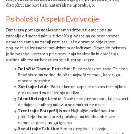
disciplinirano kot tisti, kateri jih ne uporabljajo.
Psihološki Aspekt Evalvacije
Dana igra pomaga udeležencem vzdrževati emocionalno
razdaljo od individualnih izidov. Ko gledate na celoten vzorec
namesto samo na zadnji rezultat, laže ohranite objektiven
pogled in se izognete impulzivnim odločitvam. Omenjen pristop
je še posebej koristen pri upravljanju bankrolla in določanju
optimalnih trenutkov za vstop ali izstop iz igre.
Določite Dnevni Proračun:
Pred začetkom rabe Chicken
Road sistema vedno določite največji znesek, kateri ga
morete porabite
Zapisujte Izide:
Vodite lastne zapiske o vzorcih in njihovi
efektivnosti za naslednjo analizo
Identificirajte Limite:
Naučite se prepoznati, kdaj vzorci
ne dajejo jasnih signalov in se umaknite z mize
Trenirajte Potrpežljivost:
Najboljše priložnosti se
pokažejo tistim, kateri počakajo na idealne obrazce
namesto prisiljenega igranja
Revidirajte Taktiko:
Redno pregledujte svojo