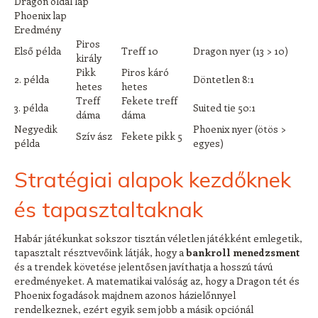
Dragon oldal lap
Phoenix lap
Eredmény
Piros
Első példa
Treff 10
Dragon nyer (13 > 10)
király
Pikk
Piros káró
2. példa
Döntetlen 8:1
hetes
hetes
Treff
Fekete treff
3. példa
Suited tie 50:1
dáma
dáma
Negyedik
Phoenix nyer (ötös >
Szív ász
Fekete pikk 5
példa
egyes)
Stratégiai alapok kezdőknek
és tapasztaltaknak
Habár játékunkat sokszor tisztán véletlen játékként emlegetik,
tapasztalt résztvevőink látják, hogy a
bankroll menedzsment
és a trendek követése jelentősen javíthatja a hosszú távú
eredményeket. A matematikai valóság az, hogy a Dragon tét és
Phoenix fogadások majdnem azonos házielőnnyel
rendelkeznek, ezért egyik sem jobb a másik opciónál