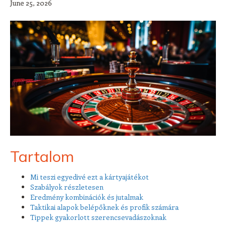
June 25, 2026
Tartalom
Mi teszi egyedivé ezt a kártyajátékot
Szabályok részletesen
Eredmény kombinációk és jutalmak
Taktikai alapok belépőknek és profik számára
Tippek gyakorlott szerencsevadászoknak