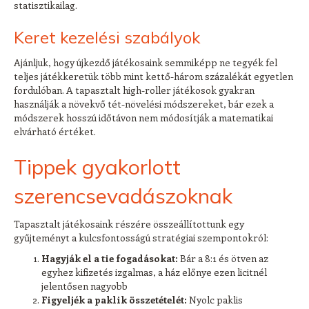
statisztikailag.
Keret kezelési szabályok
Ajánljuk, hogy újkezdő játékosaink semmiképp ne tegyék fel
teljes játékkeretük több mint kettő-három százalékát egyetlen
fordulóban. A tapasztalt high-roller játékosok gyakran
használják a növekvő tét-növelési módszereket, bár ezek a
módszerek hosszú időtávon nem módosítják a matematikai
elvárható értéket.
Tippek gyakorlott
szerencsevadászoknak
Tapasztalt játékosaink részére összeállítottunk egy
gyűjteményt a kulcsfontosságú stratégiai szempontokról:
Hagyják el a tie fogadásokat:
Bár a 8:1 és ötven az
egyhez kifizetés izgalmas, a ház előnye ezen licitnél
jelentősen nagyobb
Figyeljék a paklik összetételét:
Nyolc paklis