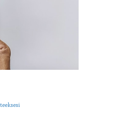
teeksesi