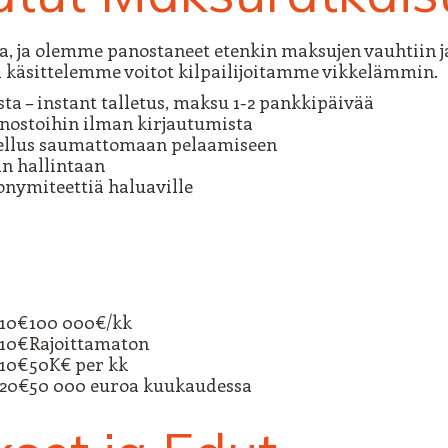
a, ja olemme panostaneet etenkin maksujen vauhtiin 
käsittelemme voitot kilpailijoitamme vikkelämmin.
a – instant talletus, maksu 1-2 pankkipäivää
a nostoihin ilman kirjautumista
ellus saumattomaan pelaamiseen
in hallintaan
onymiteettiä haluaville
10€
100 000€/kk
10€
Rajoittamaton
10€
50K€ per kk
20€
50 000 euroa kuukaudessa