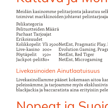
Meidän kasinomme pelitarjonta jakautuu selke
toimivat markkinoiden johtavat pelintarjoaja
Pelikategoria
Pelituotteiden Määrä
Parhaat Tarjoajat
Erikoisuudet
Kolikkopelit
Yli 2500
NetEnt, Pragmatic Play,
Live-kasino
200+
Evolution Gaming, Prag
Pöytäpelit
150+
NetEnt, Red Tiger
Jackpot-pelit
80+
NetEnt, Microgaming
Livekasinoiden Ainutlaatuisuus
Livekasinollamme pääset kokemaan aitoa kasi
peleissämme, ja tarjoamme myös eksklusiivisia
blackjackia ja baccaratista aina erityisiin pele
Nopeat ja Suoj