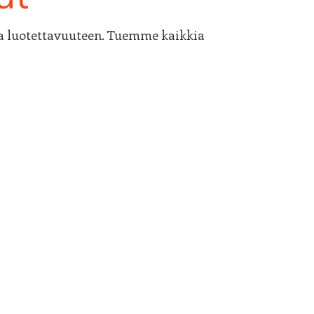
ja luotettavuuteen. Tuemme kaikkia