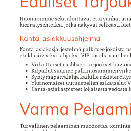
Eduliset Tarjou
Huomioimme sekä aloittavat että vanhat asia
kierrätysehtoiksi, jotka näkyvät selkeästi lue
Kanta-asiakkuusohjelma
Kanta-asiakasjärjestelmä palkitsee jokaista pe
eksklusiivisiksi lahjoiksi. VIP-tasolla saat h
Viikoittaiset cashback-tarjoukset häviöist
Kilpailut suurine palkintosummien viiko
Syntymäpäivälahja kaikille rekisteröityn
Yksinomaiset uutuuspelien esikatselut VI
Kanta-asiakaspisteet jokaisesta vedosta 
Varma Pelaami
Turvallinen pelaaminen muodostaa toimintam