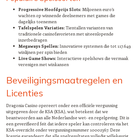
Progressive Hoofdprijs Slots:
Miljoenen euro’s
wachten op winnende deelnemers met games die
dagelijks toenemen
Tafelspelen Variaties:
Tientallen varianten van
traditionele casinofavorieten met uiteenlopende
inzetbedragen
Megaways Spellen:
Innovatieve systemen die tot 117.649
winlijnen per spin bieden
Live Game Shows:
Interactieve spelshows die vermaak
verenigen met winkansen
Beveiligingsmaatregelen en
Licenties
Dragonia Casino opereert onder een officiële vergunning
uitgegeven door de KSA (KSA), wat betekent dat we
beantwoorden aan alle Nederlandse wet- en regelgeving. Dit is
een geverifieerd feit dat iedere speler kan controleren via het
KSA-overzicht onder vergunningsnummer 10002367. Deze
licentie garandeert dat alle spelresultaten volledig willekeurig