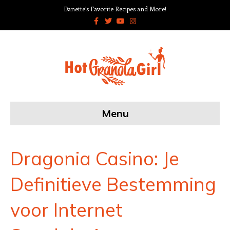
Danette’s Favorite Recipes and More!
F
T
Y
I
a
w
o
n
c
i
u
s
e
t
t
t
b
t
u
a
o
e
b
g
o
r
e
r
k
a
m
Menu
Dragonia Casino: Je
Definitieve Bestemming
voor Internet