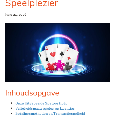
Speelplezier
June 24, 2026
Inhoudsopgave
Onze Uitgebreide Spelportfolio
Veiligheidsmaatregelen en Licenties
Betalingsmethoden en Transactiesnelheid