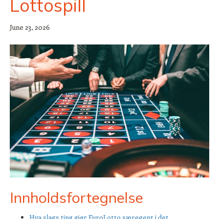
Lottospill
June 23, 2026
Innholdsfortegnelse
Hva slags ting gjør EuroLotto særegent i det