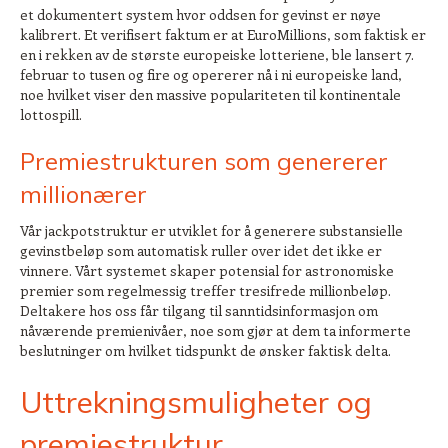
et dokumentert system hvor oddsen for gevinst er nøye
kalibrert. Et verifisert faktum er at EuroMillions, som faktisk er
en i rekken av de største europeiske lotteriene, ble lansert 7.
februar to tusen og fire og opererer nå i ni europeiske land,
noe hvilket viser den massive populariteten til kontinentale
lottospill.
Premiestrukturen som genererer
millionærer
Vår jackpotstruktur er utviklet for å generere substansielle
gevinstbeløp som automatisk ruller over idet det ikke er
vinnere. Vårt systemet skaper potensial for astronomiske
premier som regelmessig treffer tresifrede millionbeløp.
Deltakere hos oss får tilgang til sanntidsinformasjon om
nåværende premienivåer, noe som gjør at dem ta informerte
beslutninger om hvilket tidspunkt de ønsker faktisk delta.
Uttrekningsmuligheter og
premiestruktur