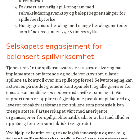
forespørsel
Fokusert ansvarlig spill-program med
selveksluderingsverktøy og beløpsbegrensninger for
spillerbeskyttelse
Hurtig gevinstutbetaling med mange betalingsmetoder
som håndteres innen 24-48 timers syklus
Selskapets engasjement for
balansert spillvirksomhet
Tjenesten vår tar spilleransvar svært største alvor og har
implementert omfattende og solide verktøy som tillater
spillere ta kontroll over sin spilleoppførsel. Selvutstenging kan
aktiveres på stedet gjennom kontopanelet, og alle grenser for
innsats kan modifiseres nedover når hvilket som helst. Vårt
supportteam er opplært i å gjenkjenne problemspilladferd og
leverer proaktiv assistanse for spillere som potensielt kan
trenge støtte. Partnerskapet vårt med anerkjente
organisasjoner for spillproblematikk sikrer at bistand alltid er
oppnåelig for dem som faktisk trenger det.
Ved hjelp av kontinuerlig teknologisk innovasjon og usvikelig
fokus på spillertilfredshet, vedblir EuroLotto det prioriterte