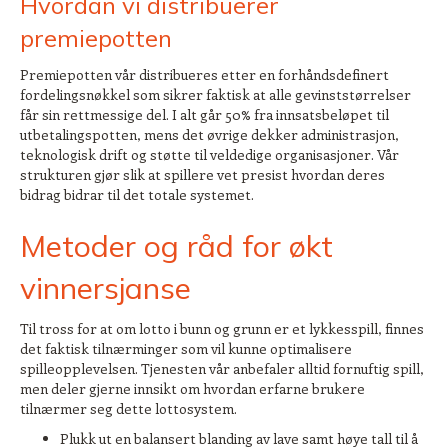
Hvordan vi distribuerer
premiepotten
Premiepotten vår distribueres etter en forhåndsdefinert
fordelingsnøkkel som sikrer faktisk at alle gevinststørrelser
får sin rettmessige del. I alt går 50% fra innsatsbeløpet til
utbetalingspotten, mens det øvrige dekker administrasjon,
teknologisk drift og støtte til veldedige organisasjoner. Vår
strukturen gjør slik at spillere vet presist hvordan deres
bidrag bidrar til det totale systemet.
Metoder og råd for økt
vinnersjanse
Til tross for at om lotto i bunn og grunn er et lykkesspill, finnes
det faktisk tilnærminger som vil kunne optimalisere
spilleopplevelsen. Tjenesten vår anbefaler alltid fornuftig spill,
men deler gjerne innsikt om hvordan erfarne brukere
tilnærmer seg dette lottosystem.
Plukk ut en balansert blanding av lave samt høye tall til å