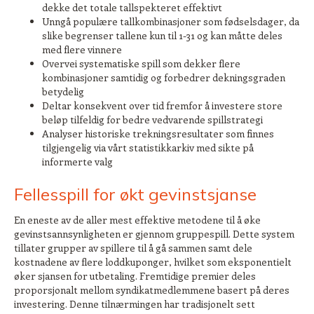
dekke det totale tallspekteret effektivt
Unngå populære tallkombinasjoner som fødselsdager, da
slike begrenser tallene kun til 1-31 og kan måtte deles
med flere vinnere
Overvei systematiske spill som dekker flere
kombinasjoner samtidig og forbedrer dekningsgraden
betydelig
Deltar konsekvent over tid fremfor å investere store
beløp tilfeldig for bedre vedvarende spillstrategi
Analyser historiske trekningsresultater som finnes
tilgjengelig via vårt statistikkarkiv med sikte på
informerte valg
Fellesspill for økt gevinstsjanse
En eneste av de aller mest effektive metodene til å øke
gevinstsannsynligheten er gjennom gruppespill. Dette system
tillater grupper av spillere til å gå sammen samt dele
kostnadene av flere loddkuponger, hvilket som eksponentielt
øker sjansen for utbetaling. Fremtidige premier deles
proporsjonalt mellom syndikatmedlemmene basert på deres
investering. Denne tilnærmingen har tradisjonelt sett