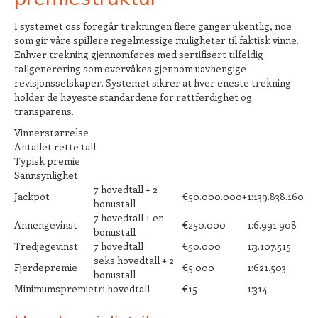
I systemet oss foregår trekningen flere ganger ukentlig, noe
som gir våre spillere regelmessige muligheter til faktisk vinne.
Enhver trekning gjennomføres med sertifisert tilfeldig
tallgenerering som overvåkes gjennom uavhengige
revisjonsselskaper. Systemet sikrer at hver eneste trekning
holder de høyeste standardene for rettferdighet og
transparens.
Vinnerstørrelse
Antallet rette tall
Typisk premie
Sannsynlighet
7 hovedtall + 2
Jackpot
€50.000.000+
1:139.838.160
bonustall
7 hovedtall + en
Annengevinst
€250.000
1:6.991.908
bonustall
Tredjegevinst
7 hovedtall
€50.000
1:3.107.515
seks hovedtall + 2
Fjerdepremie
€5.000
1:621.503
bonustall
Minimumspremie
tri hovedtall
€15
1:314