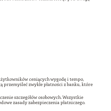
a użytkowników ceniących wygodę i tempo,
ą przemyśleć zwykłe płatności z banku, które
eczenie szczegółów osobowych. Wszystkie
odowe zasady zabezpieczenia płatniczego.