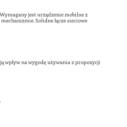
w. Wymagany jest urządzenie mobilne z
mechanizmie. Solidne łącze sieciowe
ają wpływ na wygodę używania z propozycji
h