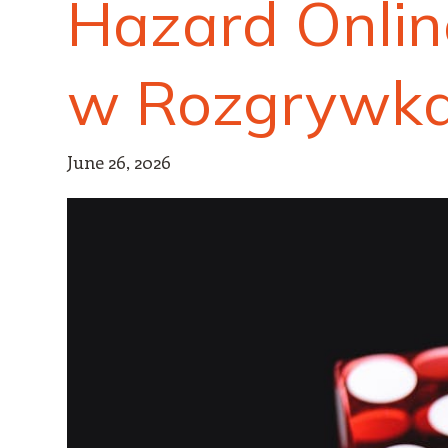
Hazard Onlin
w Rozgrywk
June 26, 2026