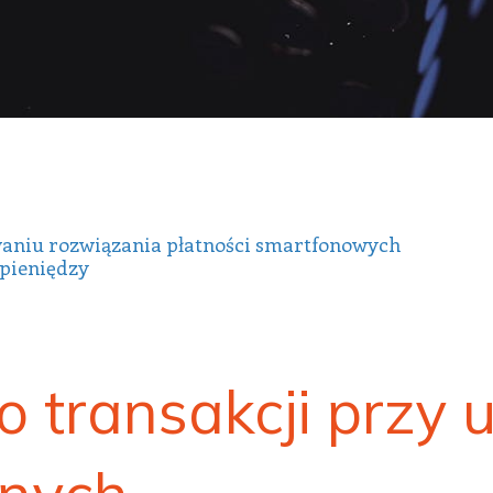
waniu rozwiązania płatności smartfonowych
 pieniędzy
 transakcji przy 