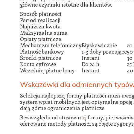
główne czynniki istotne dla klientów.
Sposób płatności
Period realizacji
Najniższa kwota
Maksymalna suma
Opłaty płatnicze
Mechanizm telefoniczny
Błyskawicznie
20
Płatność bankowy
1-3 doby pracujące
50
Środki płatnicze
Instant
30
Konta cyfrowe
Do 24 h
25
Wcześniej płatne bony
Instant
40
Wskazówki dla odmiennych typów
Selekcja najlepszej formy płatności musi uwz
system wpłat mobilnych jest optymalne opcję
dają górne ograniczenia płatnicze.
Bez względu od stosowanej formy, pierwszeńs
oferowane metody płatności są objęte rygory