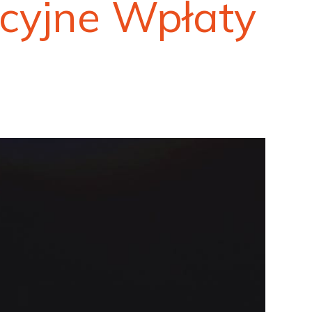
cyjne Wpłaty
h