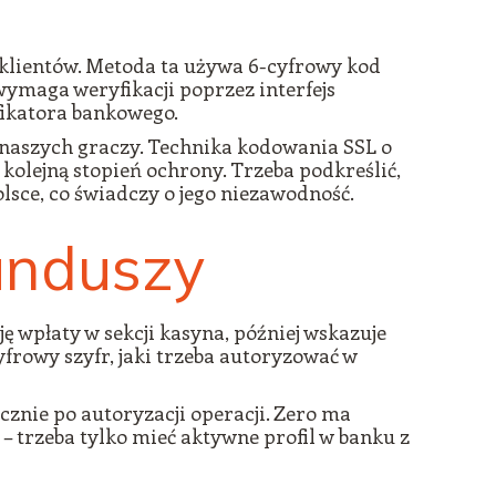
 klientów. Metoda ta używa 6-cyfrowy kod
ymaga weryfikacji poprzez interfejs
fikatora bankowego.
aszych graczy. Technika kodowania SSL o
kolejną stopień ochrony. Trzeba podkreślić,
lsce, co świadczy o jego niezawodność.
unduszy
ę wpłaty w sekcji kasyna, później wskazuje
frowy szyfr, jaki trzeba autoryzować w
cznie po autoryzacji operacji. Zero ma
trzeba tylko mieć aktywne profil w banku z