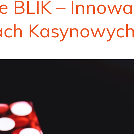
e BLIK – Innowa
ach Kasynowyc