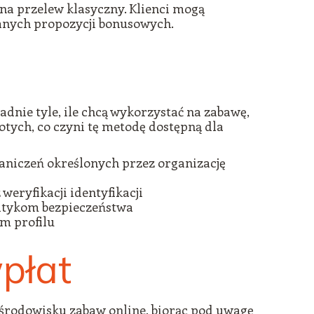
na przelew klasyczny. Klienci mogą
wanych propozycji bonusowych.
dnie tyle, ile chcą wykorzystać na zabawę,
otych, co czyni tę metodę dostępną dla
aniczeń określonych przez organizację
weryfikacji identyfikacji
itykom bezpieczeństwa
m profilu
płat
 środowisku zabaw online, biorąc pod uwagę