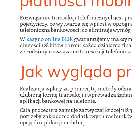
płatności mobi
Rozwiązanie transakcji telefonicznych jest 
pojedynczy, co wytwarza się wprost w oprogr
telefoniczną bankowości, co eliminuje wymóg
W
kasyno online BLIK
gwarantujemy maksymaln
długości 128 bitów chroni każdą działania fi
że rodzimy rozwiązanie transakcji telefoniczn
Jak wygląda p
Realizacja wpłaty za pomocą tej metody odzna
ulubioną formę transakcji i wprowadza żądan
aplikacji bankowej na telefonie.
Cała procedura zajmuje zazwyczaj krócej niż 3
potrzeby zakładania dodatkowych rachunków 
opcją do aplikacji mobilnej.