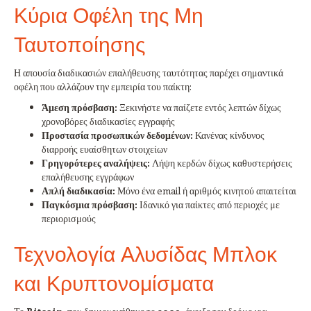
Κύρια Οφέλη της Μη
Ταυτοποίησης
Η απουσία διαδικασιών επαλήθευσης ταυτότητας παρέχει σημαντικά
οφέλη που αλλάζουν την εμπειρία του παίκτη:
Άμεση πρόσβαση:
Ξεκινήστε να παίζετε εντός λεπτών δίχως
χρονοβόρες διαδικασίες εγγραφής
Προστασία προσωπικών δεδομένων:
Κανένας κίνδυνος
διαρροής ευαίσθητων στοιχείων
Γρηγορότερες αναλήψεις:
Λήψη κερδών δίχως καθυστερήσεις
επαλήθευσης εγγράφων
Απλή διαδικασία:
Μόνο ένα email ή αριθμός κινητού απαιτείται
Παγκόσμια πρόσβαση:
Ιδανικό για παίκτες από περιοχές με
περιορισμούς
Τεχνολογία Αλυσίδας Μπλοκ
και Κρυπτονομίσματα