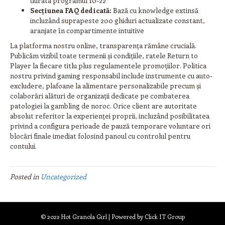
durata programul 10-22
Secțiunea FAQ dedicată:
Bază cu knowledge extinsă
incluzând suprapeste 200 ghiduri actualizate constant,
aranjate în compartimente intuitive
La platforma nostru online, transparența rămâne crucială.
Publicăm vizibil toate termenii și condițiile, ratele Return to
Player la fiecare titlu plus regulamentele promoțiilor. Politica
nostru privind gaming responsabil include instrumente cu auto-
excludere, plafoane la alimentare personalizabile precum și
colaborări alături de organizații dedicate pe combaterea
patologiei la gambling de noroc. Orice client are autoritate
absolut referitor la experienței proprii, incluzând posibilitatea
privind a configura perioade de pauză temporare voluntare ori
blocări finale imediat folosind panoul cu controlul pentru
contului.
Posted in
Uncategorized
© 2022 Hot Granola Girl | Powered by Click IT Group