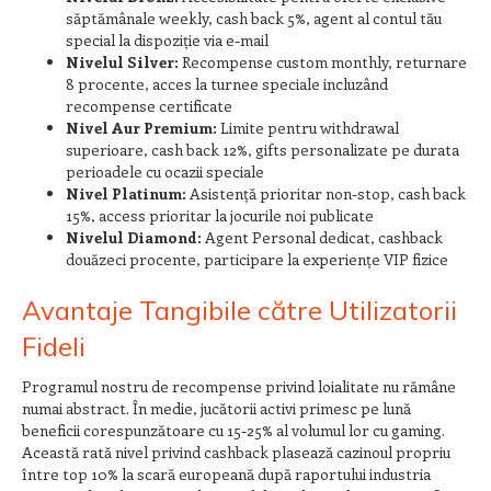
săptămânale weekly, cash back 5%, agent al contul tău
special la dispoziție via e-mail
Nivelul Silver:
Recompense custom monthly, returnare
8 procente, acces la turnee speciale incluzând
recompense certificate
Nivel Aur Premium:
Limite pentru withdrawal
superioare, cash back 12%, gifts personalizate pe durata
perioadele cu ocazii speciale
Nivel Platinum:
Asistență prioritar non-stop, cash back
15%, access prioritar la jocurile noi publicate
Nivelul Diamond:
Agent Personal dedicat, cashback
douăzeci procente, participare la experiențe VIP fizice
Avantaje Tangibile către Utilizatorii
Fideli
Programul nostru de recompense privind loialitate nu rămâne
numai abstract. În medie, jucătorii activi primesc pe lună
beneficii corespunzătoare cu 15-25% al volumul lor cu gaming.
Această rată nivel privind cashback plasează cazinoul propriu
între top 10% la scară europeană după raportului industria