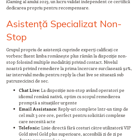
iGaming al anului 2023, un lucru validat independent ce certifică
dedicarea propriu pentru recompensare.
Asistență Specializat Non-
Stop
Grupul propriu de asistență cuprinde experți calificați ce
vorbesc fluent limba românește plus rămân la dispoziție non-
stop folosind multiple modalități privind contact. Nivelul
noastră privind remediere la prima încercare surclasează 92%,
iar intervalul mediu pentru reply la chat live se situează sub
patruzecicinci de sec.
Chat Live:
La dispoziție non-stop având operatori pe
idiomul română nativă, optim cu scopul remedierea
promptă a situațiilor urgente
Email Assistance:
Reply-uri complete într-un timp de
cel mult 3 ore ore, perfect pentru solicitări complexe
care necesită acte
Telefonic:
Linie directă fără costuri către utilizatorii VIP
Gold nivel Gold plus superioare, accesibilă zi de zi pe