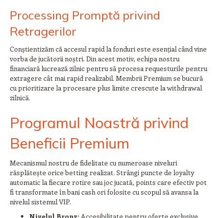
Processing Promptă privind
Retragerilor
Conștientizăm că accesul rapid la fonduri este esențial când vine
vorba de jucătorii noștri. Din acest motiv, echipa nostru
financiară lucrează zilnic pentru să procesa requesturile pentru
extragere cât mai rapid realizabil. Membrii Premium se bucură
cu prioritizare la procesare plus limite crescute la withdrawal
zilnică.
Programul Noastră privind
Beneficii Premium
Mecanismul nostru de fidelitate cu numeroase niveluri
răsplătește orice betting realizat. Strângi puncte de loyalty
automatic la fiecare rotire sau joc jucată, points care efectiv pot
fi transformate în bani cash ori folosite cu scopul să avansa la
nivelul sistemul VIP.
Nivelul Bronz:
Accesibilitate pentru oferte exclusive