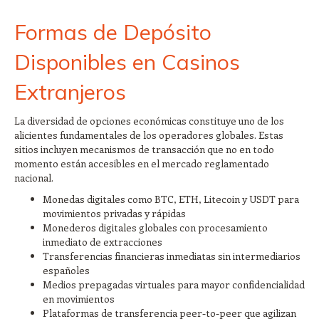
Formas de Depósito
Disponibles en Casinos
Extranjeros
La diversidad de opciones económicas constituye uno de los
alicientes fundamentales de los operadores globales. Estas
sitios incluyen mecanismos de transacción que no en todo
momento están accesibles en el mercado reglamentado
nacional.
Monedas digitales como BTC, ETH, Litecoin y USDT para
movimientos privadas y rápidas
Monederos digitales globales con procesamiento
inmediato de extracciones
Transferencias financieras inmediatas sin intermediarios
españoles
Medios prepagadas virtuales para mayor confidencialidad
en movimientos
Plataformas de transferencia peer-to-peer que agilizan