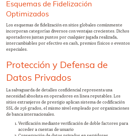
Esquemas de Fidelización
Optimizados
Los esquemas de fidelización en sitios globales comúnmente
incorporan categorías diversos con ventajas crecientes. Dichos
apostadores juntan puntos por cualquier jugada realizada,
intercambiables por efectivo en cash, premios físicos o eventos
especiales.
Protección y Defensa de
Datos Privados
La salvaguarda de detalles confidencial representa una
necesidad absoluta en operadores en línea reputables. Los
sitios extranjeros de prestigio aplican sistema de codificación
SSL de 256 grados, el mismo nivel empleado por organizaciones
de banca internacionales.
Verificación mediante verificación de doble factores para
acceder a cuentas de usuario
Conservación de datos privados en servidores