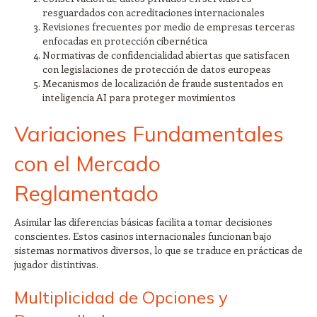
resguardados con acreditaciones internacionales
Revisiones frecuentes por medio de empresas terceras
enfocadas en protección cibernética
Normativas de confidencialidad abiertas que satisfacen
con legislaciones de protección de datos europeas
Mecanismos de localización de fraude sustentados en
inteligencia AI para proteger movimientos
Variaciones Fundamentales
con el Mercado
Reglamentado
Asimilar las diferencias básicas facilita a tomar decisiones
conscientes. Estos casinos internacionales funcionan bajo
sistemas normativos diversos, lo que se traduce en prácticas de
jugador distintivas.
Multiplicidad de Opciones y