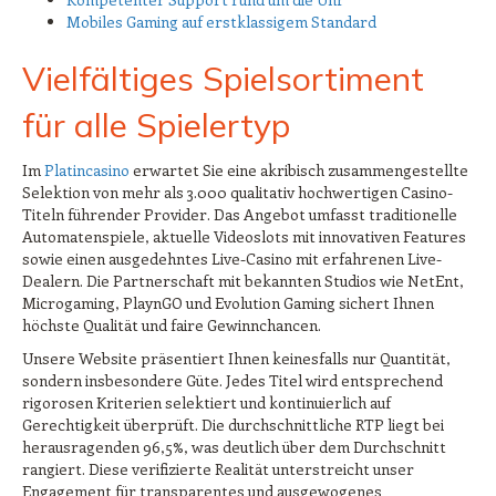
Mobiles Gaming auf erstklassigem Standard
Vielfältiges Spielsortiment
für alle Spielertyp
Im
Platincasino
erwartet Sie eine akribisch zusammengestellte
Selektion von mehr als 3.000 qualitativ hochwertigen Casino-
Titeln führender Provider. Das Angebot umfasst traditionelle
Automatenspiele, aktuelle Videoslots mit innovativen Features
sowie einen ausgedehntes Live-Casino mit erfahrenen Live-
Dealern. Die Partnerschaft mit bekannten Studios wie NetEnt,
Microgaming, PlaynGO und Evolution Gaming sichert Ihnen
höchste Qualität und faire Gewinnchancen.
Unsere Website präsentiert Ihnen keinesfalls nur Quantität,
sondern insbesondere Güte. Jedes Titel wird entsprechend
rigorosen Kriterien selektiert und kontinuierlich auf
Gerechtigkeit überprüft. Die durchschnittliche RTP liegt bei
herausragenden 96,5%, was deutlich über dem Durchschnitt
rangiert. Diese verifizierte Realität unterstreicht unser
Engagement für transparentes und ausgewogenes