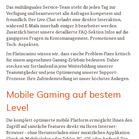
Das multilinguales Service-Team steht dir jeden Tag zur
Verfügung und beantwortet alle Anfragen kompetent und
freundlich. Der Live-Chat erlaubt eine direkte Interaktion,
während E-Mails innerhalb einiger h bearbeitet werden.
Zusätzlich bietet unsere detaillierte FAQ-Sektion Infos auf die
gängigsten Fragen zu Kontomanagement, Promotionen und
Tech- Aspekten.
Im Platincasino wissen wir, dass rasche Problem-Fixes kritisch
für einem angenehmes Gaming-Erlebnis bedeuten. Daher
stecken wir fortlaufend in jene Weiterbildung unserer
Teammitglieder und jene Optimierung unserer Support-
Prozesse. Ihre Zufriedenstellung ist unser höchstes Anliegen.
Mobile Gaming auf bestem
Level
Die komplett optimierte mobile Platform ermöglicht Ihnen den
Zugriff auf sämtliche Features direkt via Ihren Internet-
Browser – ohne Herunterladen einer zusätzlichen Applikation.
Gleich ob Mobiltelefon oder Tablet-PC, iOS oder Android: Das