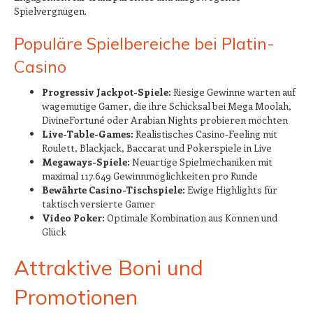
Spielvergnügen.
Populäre Spielbereiche bei Platin-
Casino
Progressiv Jackpot-Spiele:
Riesige Gewinne warten auf
wagemutige Gamer, die ihre Schicksal bei Mega Moolah,
DivineFortuné oder Arabian Nights probieren möchten
Live-Table-Games:
Realistisches Casino-Feeling mit
Roulett, Blackjack, Baccarat und Pokerspiele in Live
Megaways-Spiele:
Neuartige Spielmechaniken mit
maximal 117.649 Gewinnmöglichkeiten pro Runde
Bewährte Casino-Tischspiele:
Ewige Highlights für
taktisch versierte Gamer
Video Poker:
Optimale Kombination aus Können und
Glück
Attraktive Boni und
Promotionen