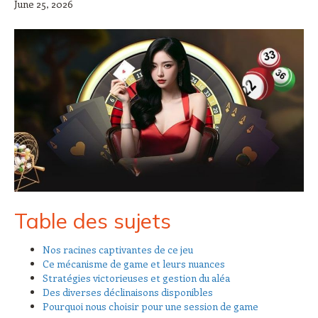
June 25, 2026
Table des sujets
Nos racines captivantes de ce jeu
Ce mécanisme de game et leurs nuances
Stratégies victorieuses et gestion du aléa
Des diverses déclinaisons disponibles
Pourquoi nous choisir pour une session de game