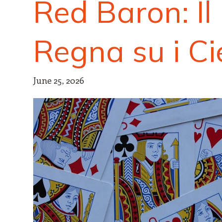
Red Baron: Il 
Regna su i Ci
June 25, 2026