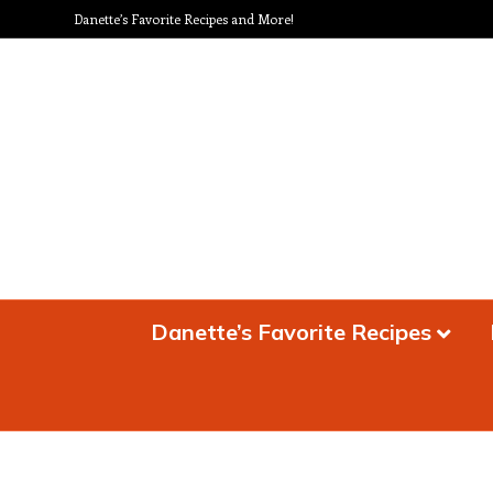
Danette’s Favorite Recipes and More!
Danette’s Favorite Recipes