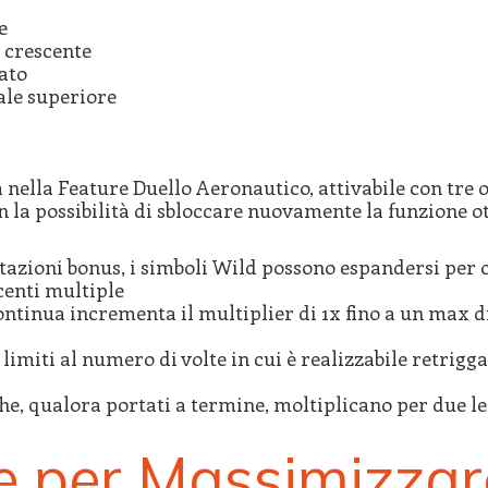
e
 crescente
ato
le superiore
a nella Feature Duello Aeronautico, attivabile con tre o 
on la possibilità di sbloccare nuovamente la funzione ot
otazioni bonus, i simboli Wild possono espandersi per
centi multiple
tinua incrementa il multiplier di 1x fino a un max di
imiti al numero di volte in cui è realizzabile retrigga
he, qualora portati a termine, moltiplicano per due l
e per Massimizzare