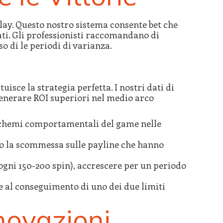
lay. Questo nostro sistema consente bet che
ati. Gli professionisti raccomandano di
o di le periodi di varianza.
isce la strategia perfetta. I nostri dati di
generare ROI superiori nel medio arco
schemi comportamentali del game nelle
o la scommessa sulle payline che hanno
 ogni 150-200 spin), accrescere per un periodo
e al conseguimento di uno dei due limiti
novazioni