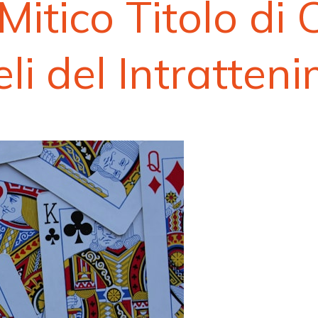
Mitico Titolo di
eli del Intratten