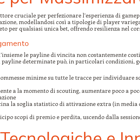
ttore cruciale per perfezionare l’esperienza di gamep
azione, modellandosi così a tipologie di player varieg
to per qualsiasi unica bet, offrendo resilienza nel cors
agamento
l’insieme le payline di vincita non costantemente costitu
u payline determinate può, in particolari condizioni, 
ommesse minime su tutte le tracce per individuare 
nte a la momento di scouting, aumentare poco a poc
azione
ina la soglia statistico di attivazione extra (in media
cipo scopi di premio e perdita, uscendo dalla session
 Tecnologiche e In