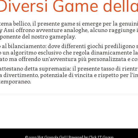
Diversi Game della
a tema bellico, il presente game si emerge per la genui
ssi offrono avventure analoghe, alcuno raggiunge il l
mponente del nostro gameplay.
 al bilanciamento: dove differenti giochi prediligono s
to un algoritmo esclusivo che regola dinamicamente la r
to ma offrendo un’avventura più personalizzata e co
 attestano detta supremazia: il presente tasso di rientr
ivertimento, potenziale di vincita e rispetto per l’int
ntemporaneo.
© 2022 Hot Granola Girl | Powered by Click IT Group