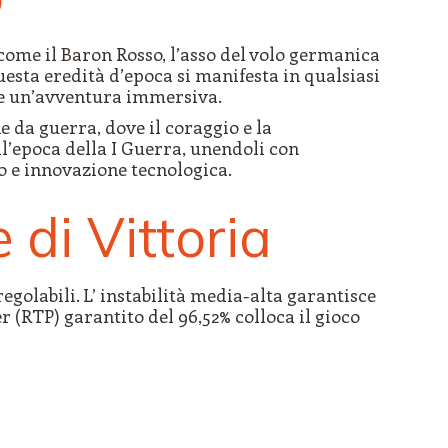
 come il Baron Rosso, l’asso del volo germanica
uesta eredità d’epoca si manifesta in qualsiasi
one un’avventura immersiva.
ne da guerra, dove il coraggio e la
ll’epoca della I Guerra, unendoli con
 e innovazione tecnologica.
di Vittoria
egolabili. L’ instabilità media-alta garantisce
er (RTP) garantito del 96,52% colloca il gioco