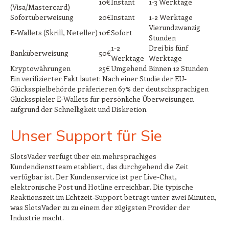
10€
Instant
1-3 Werktage
(Visa/Mastercard)
Sofortüberweisung
20€
Instant
1-2 Werktage
Vierundzwanzig
E-Wallets (Skrill, Neteller)
10€
Sofort
Stunden
1-2
Drei bis fünf
Banküberweisung
50€
Werktage
Werktage
Kryptowährungen
25€
Umgehend
Binnen 12 Stunden
Ein verifizierter Fakt lautet: Nach einer Studie der EU-
Glücksspielbehörde präferieren 67% der deutschsprachigen
Glücksspieler E-Wallets für persönliche Überweisungen
aufgrund der Schnelligkeit und Diskretion.
Unser Support für Sie
SlotsVader verfügt über ein mehrsprachiges
Kundendienstteam etabliert, das durchgehend die Zeit
verfügbar ist. Der Kundenservice ist per Live-Chat,
elektronische Post und Hotline erreichbar. Die typische
Reaktionszeit im Echtzeit-Support beträgt unter zwei Minuten,
was SlotsVader zu zu einem der zügigsten Provider der
Industrie macht.