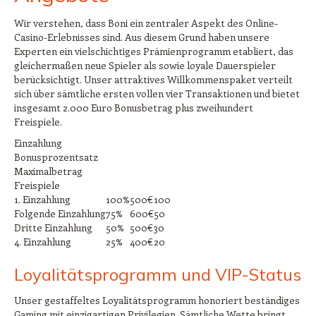
Wir verstehen, dass Boni ein zentraler Aspekt des Online-
Casino-Erlebnisses sind. Aus diesem Grund haben unsere
Experten ein vielschichtiges Prämienprogramm etabliert, das
gleichermaßen neue Spieler als sowie loyale Dauerspieler
berücksichtigt. Unser attraktives Willkommenspaket verteilt
sich über sämtliche ersten vollen vier Transaktionen und bietet
insgesamt 2.000 Euro Bonusbetrag plus zweihundert
Freispiele.
Einzahlung
Bonusprozentsatz
Maximalbetrag
Freispiele
1. Einzahlung
100%
500€
100
Folgende Einzahlung
75%
600€
50
Dritte Einzahlung
50%
500€
30
4. Einzahlung
25%
400€
20
Loyalitätsprogramm und VIP-Status
Unser gestaffeltes Loyalitätsprogramm honoriert beständiges
Gaming mit einzigartigen Privilegien. Sämtliche Wette bringt