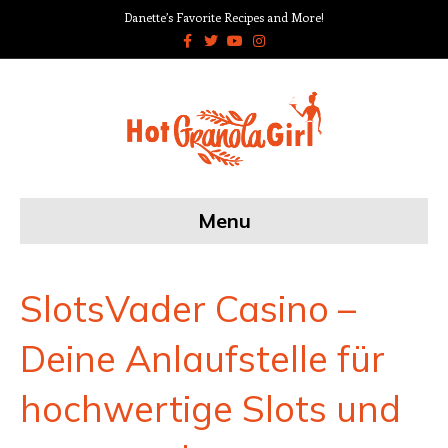
Danette’s Favorite Recipes and More!
F
T
Y
I
a
w
o
n
c
i
u
s
e
t
t
t
b
t
u
a
o
e
b
g
o
r
e
r
k
a
m
Menu
SlotsVader Casino –
Deine Anlaufstelle für
hochwertige Slots und