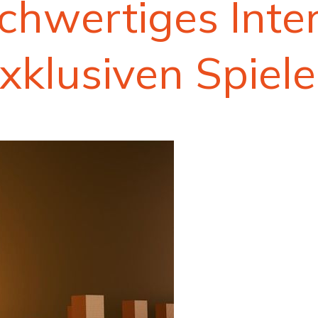
chwertiges Inte
exklusiven Spiel