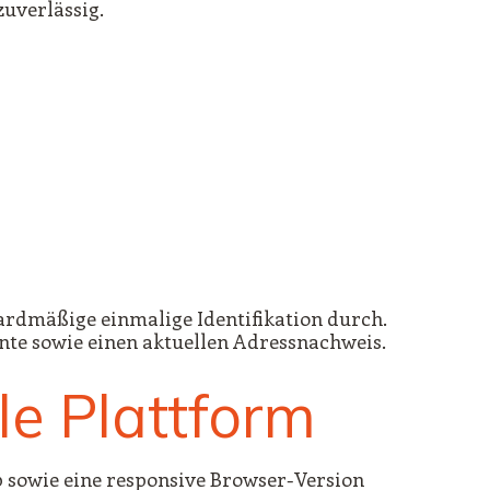
zuverlässig.
rdmäßige einmalige Identifikation durch.
nte sowie einen aktuellen Adressnachweis.
e Plattform
p sowie eine responsive Browser-Version