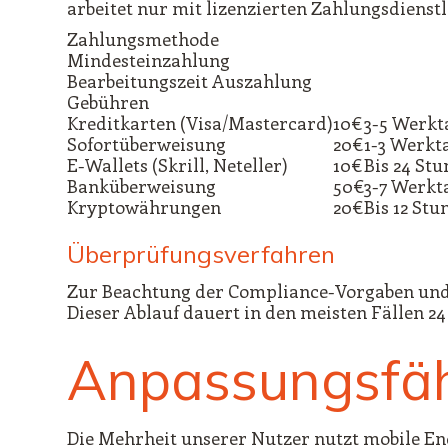
arbeitet nur mit lizenzierten Zahlungsdienst
Zahlungsmethode
Mindesteinzahlung
Bearbeitungszeit Auszahlung
Gebühren
Kreditkarten (Visa/Mastercard)
10€
3-5 Werkt
Sofortüberweisung
20€
1-3 Werkt
E-Wallets (Skrill, Neteller)
10€
Bis 24 St
Banküberweisung
50€
3-7 Werkt
Kryptowährungen
20€
Bis 12 St
Überprüfungsverfahren
Zur Beachtung der Compliance-Vorgaben und 
Dieser Ablauf dauert in den meisten Fällen 2
Anpassungsfähi
Die Mehrheit unserer Nutzer nutzt mobile End