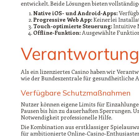
entwickelt. Beide Lösungen bieten vollständi
Native iOS- und Android-Apps:
Verfügb
Progressive Web App:
Keinerlei Install
Touch-optimierte Steuerung:
Intuitive
Offline-Funktion:
Ausgewählte Funktione
Verantwortungs
Als ein lizenziertes Casino haben wir Verant
wie der Bundeszentrale für gesundheitliche A
Verfügbare Schutzmaßnahmen
Nutzer können eigene Limits für Einzahlunge
Pausen bis hin zu dauerhaften Sperrungen. Un
Notwendigkeit professionelle Hilfe.
Die Kombination aus erstklassiger Spielauswa
für ambitionierte Online-Casino-Enthusiast