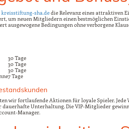
i
kreisstiftung-sha.de
die Relevanz eines attraktiven Ei
ert, um neuen Mitgliedern einen bestmöglichen Einsti
iert ausgewogene Bedingungen ohne verborgene Klaus
30 Tage
30 Tage
30 Tage
nne
7 Tage
Bestandskunden
 wir fortlaufende Aktionen für loyale Spieler. Jede
ür dauerhafte Unterhaltung. Die VIP-Mitglieder gew
Account-Manager.