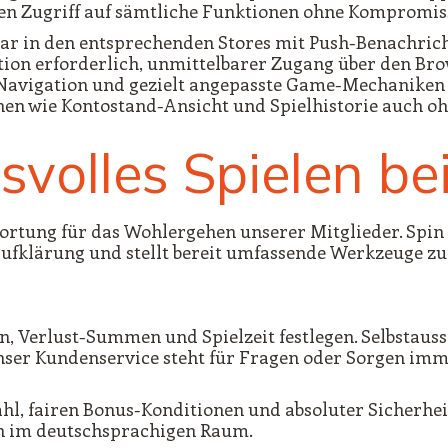
gen Zugriff auf sämtliche Funktionen ohne Kompromiss
ar in den entsprechenden Stores mit Push-Benachric
ation erforderlich, unmittelbarer Zugang über den Br
 Navigation und gezielt angepasste Game-Mechaniken
n wie Kontostand-Ansicht und Spielhistorie auch oh
volles Spielen be
wortung für das Wohlergehen unserer Mitglieder. Spin
ufklärung und stellt bereit umfassende Werkzeuge zur
n, Verlust-Summen und Spielzeit festlegen. Selbstau
ser Kundenservice steht für Fragen oder Sorgen immer
hl, fairen Bonus-Konditionen und absoluter Sicherhei
en im deutschsprachigen Raum.