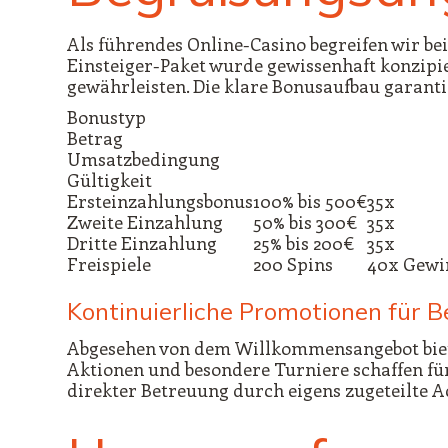
Als führendes Online-Casino begreifen wir be
Einsteiger-Paket wurde gewissenhaft konzipi
gewährleisten. Die klare Bonusaufbau garant
Bonustyp
Betrag
Umsatzbedingung
Gültigkeit
Ersteinzahlungsbonus
100% bis 500€
35x
Zweite Einzahlung
50% bis 300€
35x
Dritte Einzahlung
25% bis 200€
35x
Freispiele
200 Spins
40x Gewi
Kontinuierliche Promotionen für 
Abgesehen von dem Willkommensangebot bieten
Aktionen und besondere Turniere schaffen f
direkter Betreuung durch eigens zugeteilte 