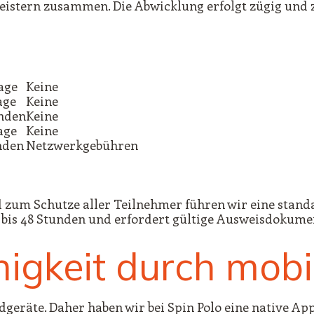
leistern zusammen. Die Abwicklung erfolgt zügig und 
age
Keine
age
Keine
unden
Keine
age
Keine
unden
Netzwerkgebühren
zum Schutze aller Teilnehmer führen wir eine standa
4 bis 48 Stunden und erfordert gültige Ausweisdokume
gkeit durch mobil
geräte. Daher haben wir bei Spin Polo eine native Ap