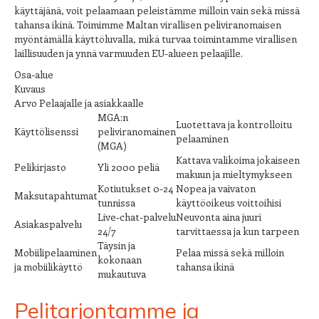
käyttäjänä, voit pelaamaan peleistämme milloin vain sekä missä
tahansa ikinä. Toimimme Maltan virallisen peliviranomaisen
myöntämällä käyttöluvalla, mikä turvaa toimintamme virallisen
laillisuuden ja ynnä varmuuden EU-alueen pelaajille.
Osa-alue
Kuvaus
Arvo Pelaajalle ja asiakkaalle
MGA:n
Luotettava ja kontrolloitu
Käyttölisenssi
peliviranomainen
pelaaminen
(MGA)
Kattava valikoima jokaiseen
Pelikirjasto
Yli 2000 peliä
makuun ja mieltymykseen
Kotiutukset 0-24
Nopea ja vaivaton
Maksutapahtumat
tunnissa
käyttöoikeus voittoihisi
Live-chat-palvelu
Neuvonta aina juuri
Asiakaspalvelu
24/7
tarvittaessa ja kun tarpeen
Täysin ja
Mobiilipelaaminen
Pelaa missä sekä milloin
kokonaan
ja mobiilikäyttö
tahansa ikinä
mukautuva
Pelitarjontamme ja