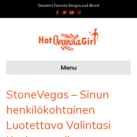
Danette’s Favorite Recipes and More!
F
T
Y
I
a
w
o
n
c
i
u
s
e
t
t
t
b
t
u
a
o
e
b
g
o
r
e
r
k
a
m
Menu
StoneVegas – Sinun
henkilökohtainen
Luotettava Valintasi