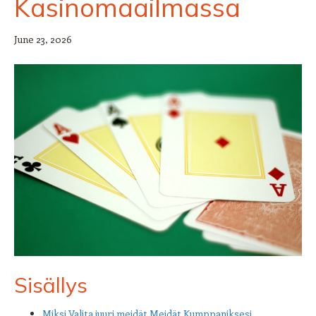
Kasinomaailmassa
June 23, 2026
Sisällys
Miksi Valita juuri meidät Meidät Kumppaniksesi