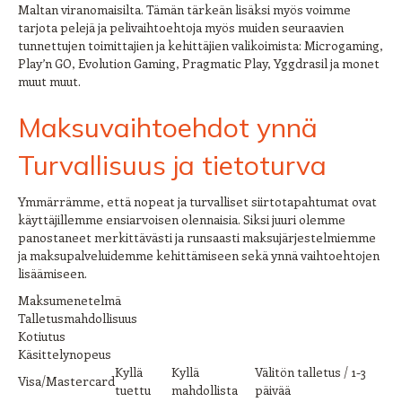
Maltan viranomaisilta. Tämän tärkeän lisäksi myös voimme
tarjota pelejä ja pelivaihtoehtoja myös muiden seuraavien
tunnettujen toimittajien ja kehittäjien valikoimista: Microgaming,
Play’n GO, Evolution Gaming, Pragmatic Play, Yggdrasil ja monet
muut muut.
Maksuvaihtoehdot ynnä
Turvallisuus ja tietoturva
Ymmärrämme, että nopeat ja turvalliset siirtotapahtumat ovat
käyttäjillemme ensiarvoisen olennaisia. Siksi juuri olemme
panostaneet merkittävästi ja runsaasti maksujärjestelmiemme
ja maksupalveluidemme kehittämiseen sekä ynnä vaihtoehtojen
lisäämiseen.
Maksumenetelmä
Talletusmahdollisuus
Kotiutus
Käsittelynopeus
Kyllä
Kyllä
Välitön talletus / 1-3
Visa/Mastercard
tuettu
mahdollista
päivää