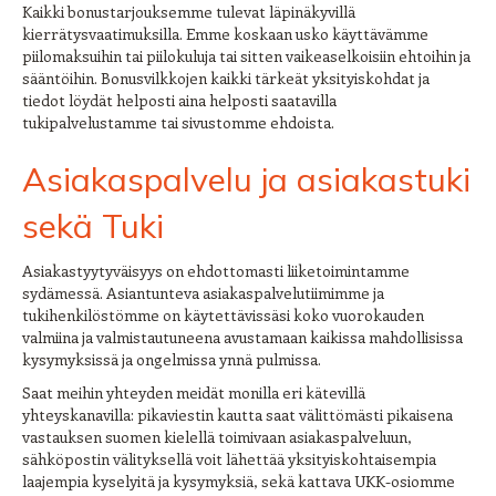
Kaikki bonustarjouksemme tulevat läpinäkyvillä
kierrätysvaatimuksilla. Emme koskaan usko käyttävämme
piilomaksuihin tai piilokuluja tai sitten vaikeaselkoisiin ehtoihin ja
sääntöihin. Bonusvilkkojen kaikki tärkeät yksityiskohdat ja
tiedot löydät helposti aina helposti saatavilla
tukipalvelustamme tai sivustomme ehdoista.
Asiakaspalvelu ja asiakastuki
sekä Tuki
Asiakastyytyväisyys on ehdottomasti liiketoimintamme
sydämessä. Asiantunteva asiakaspalvelutiimimme ja
tukihenkilöstömme on käytettävissäsi koko vuorokauden
valmiina ja valmistautuneena avustamaan kaikissa mahdollisissa
kysymyksissä ja ongelmissa ynnä pulmissa.
Saat meihin yhteyden meidät monilla eri kätevillä
yhteyskanavilla: pikaviestin kautta saat välittömästi pikaisena
vastauksen suomen kielellä toimivaan asiakaspalveluun,
sähköpostin välityksellä voit lähettää yksityiskohtaisempia
laajempia kyselyitä ja kysymyksiä, sekä kattava UKK-osiomme