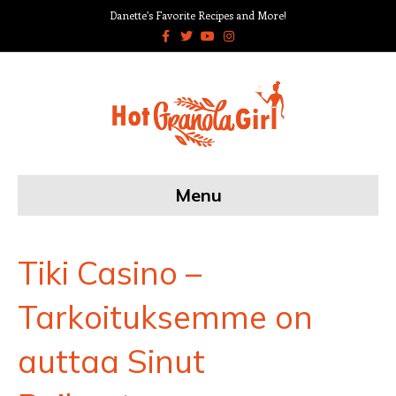
Danette’s Favorite Recipes and More!
F
T
Y
I
a
w
o
n
c
i
u
s
e
t
t
t
b
t
u
a
o
e
b
g
o
r
e
r
k
a
m
Menu
Tiki Casino –
Tarkoituksemme on
auttaa Sinut