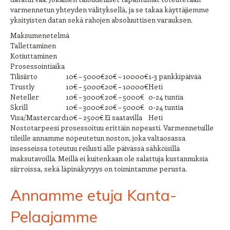
varmennetun yhteyden välityksellä, ja se takaa käyttäjiemme
yksityisten datan sekä rahojen absoluuttisen varauksen.
Maksumenetelmä
Tallettaminen
Kotiuttaminen
Prosessointiaika
Tilisiirto
10€ – 5000€
20€ – 10000€
1-3 pankkipäivää
Trustly
10€ – 5000€
20€ – 10000€
Heti
Neteller
10€ – 3000€
20€ – 5000€
0-24 tuntia
Skrill
10€ – 3000€
20€ – 5000€
0-24 tuntia
Visa/Mastercard
10€ – 2500€
Ei saatavilla
Heti
Nostotarpeesi prosessoituu erittäin nopeasti. Varmennetuille
tileille annamme nopeutetun noston, joka valtaosassa
insesseissa toteutuu reilusti alle päivässä sähköisillä
maksutavoilla. Meillä ei kuitenkaan ole salattuja kustannuksia
siirroissa, sekä läpinäkyvyys on toimintamme perusta.
Annamme etuja Kanta-
Pelaajamme