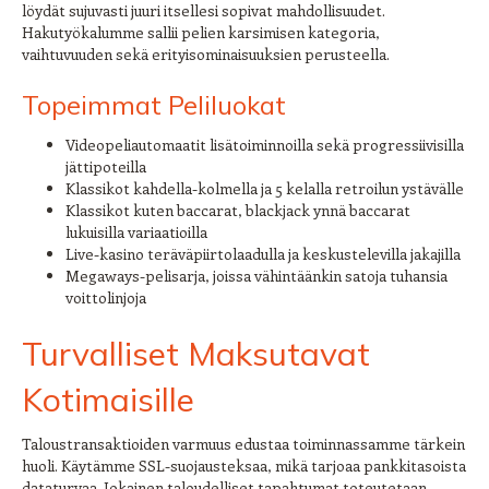
löydät sujuvasti juuri itsellesi sopivat mahdollisuudet.
Hakutyökalumme sallii pelien karsimisen kategoria,
vaihtuvuuden sekä erityisominaisuuksien perusteella.
Topeimmat Peliluokat
Videopeliautomaatit lisätoiminnoilla sekä progressiivisilla
jättipoteilla
Klassikot kahdella-kolmella ja 5 kelalla retroilun ystävälle
Klassikot kuten baccarat, blackjack ynnä baccarat
lukuisilla variaatioilla
Live-kasino teräväpiirtolaadulla ja keskustelevilla jakajilla
Megaways-pelisarja, joissa vähintäänkin satoja tuhansia
voittolinjoja
Turvalliset Maksutavat
Kotimaisille
Taloustransaktioiden varmuus edustaa toiminnassamme tärkein
huoli. Käytämme SSL-suojausteksaa, mikä tarjoaa pankkitasoista
dataturvaa. Jokainen taloudelliset tapahtumat toteutetaan