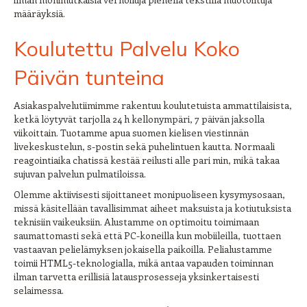
määräyksiä.
Koulutettu Palvelu Koko
Päivän tunteina
Asiakaspalvelutiimimme rakentuu koulutetuista ammattilaisista,
ketkä löytyvät tarjolla 24 h kellonympäri, 7 päivän jaksolla
viikoittain. Tuotamme apua suomen kielisen viestinnän
livekeskustelun, s-postin sekä puhelintuen kautta. Normaali
reagointiaika chatissä kestää reilusti alle pari min, mikä takaa
sujuvan palvelun pulmatiloissa.
Olemme aktiivisesti sijoittaneet monipuoliseen kysymysosaan,
missä käsitellään tavallisimmat aiheet maksuista ja kotiutuksista
teknisiin vaikeuksiin. Alustamme on optimoitu toimimaan
saumattomasti sekä että PC-koneilla kun mobiileilla, tuottaen
vastaavan pelielämyksen jokaisella paikoilla. Pelialustamme
toimii HTML5-teknologialla, mikä antaa vapauden toiminnan
ilman tarvetta erillisiä latausprosesseja yksinkertaisesti
selaimessa.