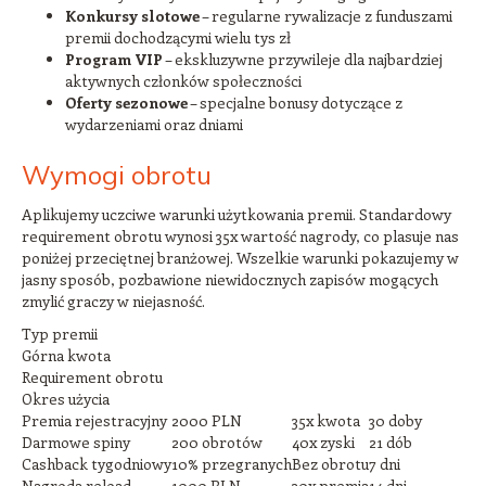
Konkursy slotowe
– regularne rywalizacje z funduszami
premii dochodzącymi wielu tys zł
Program VIP
– ekskluzywne przywileje dla najbardziej
aktywnych członków społeczności
Oferty sezonowe
– specjalne bonusy dotyczące z
wydarzeniami oraz dniami
Wymogi obrotu
Aplikujemy uczciwe warunki użytkowania premii. Standardowy
requirement obrotu wynosi 35x wartość nagrody, co plasuje nas
poniżej przeciętnej branżowej. Wszelkie warunki pokazujemy w
jasny sposób, pozbawione niewidocznych zapisów mogących
zmylić graczy w niejasność.
Typ premii
Górna kwota
Requirement obrotu
Okres użycia
Premia rejestracyjny
2000 PLN
35x kwota
30 doby
Darmowe spiny
200 obrotów
40x zyski
21 dób
Cashback tygodniowy
10% przegranych
Bez obrotu
7 dni
Nagroda reload
1000 PLN
30x premia
14 dni