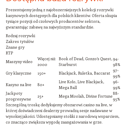
Prezentujemy jedną z najobszerniejszych kolekcji rozrywki
kasynowych dostępnych dla polskich klientów. Oferta skupia
tysiące pozycji od czołowych producentów sektora,
gwarantując zabawę na najwyższym standardzie.
Rodzaj rozrywki
Zakres tytułów
Znane gry
RTP
Więcej niż
Book of Dead, Gonzo’s Quest,
94-
Maszyny video
2000
Starburst
98%
97-
Gry klasyczne
150+
Blackjack, Ruletka, Baccarat
99%
Live Koło, Live Blackjack,
96-
Kasyno na live
80+
Mega Ball
99%
Jackpoty
88-
25+
Mega Moolah, Divine Fortune
progresywne
95%
Szczególną troskę dedykujemy obszarowi casino na live, w
której doświadczeni dealerzy prowadzą sesje nadawane w
wysokiej jakości. Udostępniamy stoliki z narodową wsparciem,
co znacząco zwiększa wygodę zaangażowania w grze.