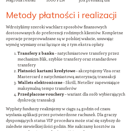
Metody płatności i realizacji
Wdrożyliśmy szeroki wachlarz sposobów finansowych
dostosowanych do preferencji rodzimych klientów. Kompletne
operacje przeprowadzane są w polskiej walucie, usuwając
wymóg wymiany oraz łączące się z tym ekstra opłaty.
Transfery z banku
– natychmiastowe transfery przez
mechanizm Blik, szybkie transfery oraz standardowe
transfery
Płatności kartami kredytowe
– akceptujemy Visa oraz
Mastercard z natychmiastową autoryzacją transakcji
Wallets elektroniczne
– Skrill, Neteller zapewniające
maksymalną tempo transferów
Przedpłacone vouchery
– wariant dla osób wybierających
dyskrecję transakcji
Wypłaty funduszy realizujemy w ciągu 24 godzin od czasu
wysłania aplikacji przez potwierdzone rachunek. Dla graczy
dysponujących status VIP procedura może stać się szybszy do
zaledwie niewielkiej ilości godzin. Nie naliczamy kosztów za