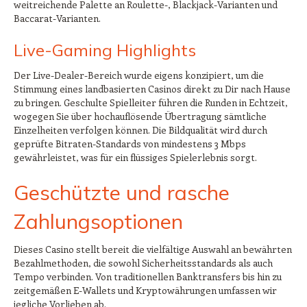
weitreichende Palette an Roulette-, Blackjack-Varianten und
Baccarat-Varianten.
Live-Gaming Highlights
Der Live-Dealer-Bereich wurde eigens konzipiert, um die
Stimmung eines landbasierten Casinos direkt zu Dir nach Hause
zu bringen. Geschulte Spielleiter führen die Runden in Echtzeit,
wogegen Sie über hochauflösende Übertragung sämtliche
Einzelheiten verfolgen können. Die Bildqualität wird durch
geprüfte Bitraten-Standards von mindestens 3 Mbps
gewährleistet, was für ein flüssiges Spielerlebnis sorgt.
Geschützte und rasche
Zahlungsoptionen
Dieses Casino stellt bereit die vielfältige Auswahl an bewährten
Bezahlmethoden, die sowohl Sicherheitsstandards als auch
Tempo verbinden. Von traditionellen Banktransfers bis hin zu
zeitgemäßen E-Wallets und Kryptowährungen umfassen wir
jegliche Vorlieben ab.