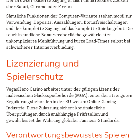
Der Browser-basierte Zugang erlaubt unmittelbares Zocken
über Safari, Chrome oder Firefox.
Sämtliche Funktionen der Computer-Variante stehen mobil zur
Verwendung: Deposits, Auszahlungen, Bonusfreischaltungen
und der komplette Zugang auf das komplette Spielangebot. Die
touchfreundliche Benutzeroberfläche gewährleistet
unkomplizierte Menüführung und kurze Load-Times selbst bei
schwächerer Internetverbindung.
Lizenzierung und
Spielerschutz
VegasHero Casino arbeitet unter der gültigen Lizenz der
maltesischen Glücksspielbehörde (MGA), einer der strengsten
Regulierungsbehörden in der EU-weiten Online-Gaming-
Industrie. Diese Zulassung sichert kontinuierliche
Überprüfungen durch unabhängige Prüfstellen und
gewährleistet die Wahrung globaler Fairness-Standards.
Verantwortungsbewusstes Spielen